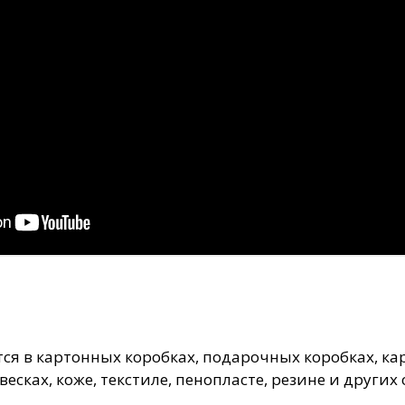
тся в картонных коробках, подарочных коробках, к
ывесках, коже, текстиле, пенопласте, резине и друг