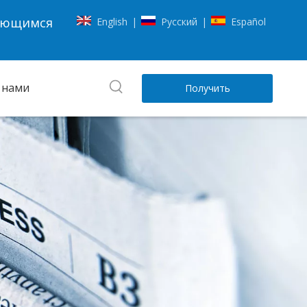
чающимся
English
Pусский
Español
|
|
с нами
Получить
цену