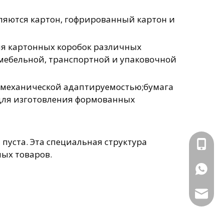
ляются картон, гофрированный картон и
ия картонных коробок различных
, мебельной, транспортной и упаковочной
и механической адаптируемостью;бумага
т для изготовления формованных
пуста. Эта специальная структура
+86-15
ых товаров.
+86155
czcnc@