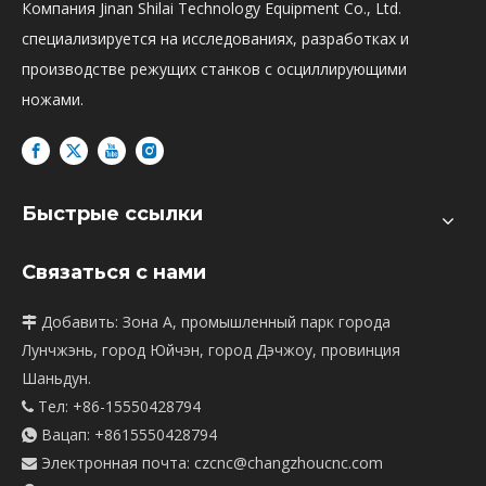
Компания Jinan Shilai Technology Equipment Co., Ltd.
специализируется на исследованиях, разработках и
производстве режущих станков с осциллирующими
ножами.
Быстрые ссылки
Связаться с нами
Добавить: Зона А, промышленный парк города

Лунчжэнь, город Юйчэн, город Дэчжоу, провинция
Шаньдун.
Тел: +86-15550428794

Вацап:
+8615550428794

Электронная почта:
czcnc@changzhoucnc.com
